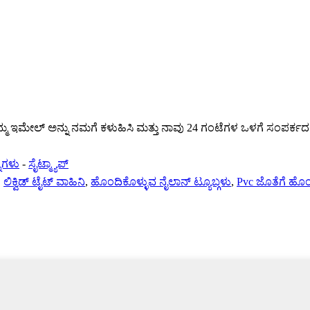
್ಮ ಇಮೇಲ್ ಅನ್ನು ನಮಗೆ ಕಳುಹಿಸಿ ಮತ್ತು ನಾವು 24 ಗಂಟೆಗಳ ಒಳಗೆ ಸಂಪರ್ಕದಲ್ಲಿ
್ನಗಳು
-
ಸೈಟ್ಮ್ಯಾಪ್
,
ಲಿಕ್ವಿಡ್ ಟೈಟ್ ವಾಹಿನಿ
,
ಹೊಂದಿಕೊಳ್ಳುವ ನೈಲಾನ್ ಟ್ಯೂಬ್ಗಳು
,
Pvc ಜೊತೆಗೆ ಹೊಂ