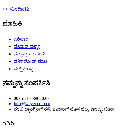
<<
<ಹಿಂದಿನ
1
2
ಮಾಹಿತಿ
ಪರಿಹಾರ
ವೇಯರ್ ವರ್ಲ್ಡ್
ನಮ್ಮನ್ನು ಸಂಪರ್ಕಿಸಿ
ಡೌನ್‌ಲೋಡ್ ಮಾಡಿ
ಸುದ್ದಿ ಕೇಂದ್ರ
ನಮ್ಮನ್ನು ಸಂಪರ್ಕಿಸಿ
0086-21-63802020
info@weyer.com.cn
ನಂ.6 ಹ್ಯಾಂಗ್ಮಿಂಗ್ ರಸ್ತೆ, ಪುಡಾಂಗ್ ಹೊಸ ಜಿಲ್ಲೆ, ಶಾಂಘೈ, ಚೀನಾ
SNS