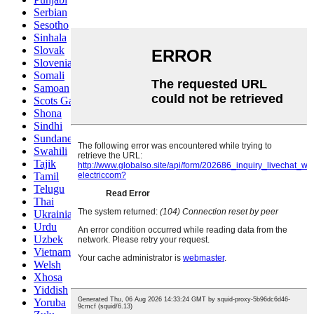
Serbian
Sesotho
Sinhala
Slovak
Slovenian
Somali
Samoan
Scots Gaelic
Shona
Sindhi
Sundanese
Swahili
Tajik
Tamil
Telugu
Thai
Ukrainian
Urdu
Uzbek
Vietnamese
Welsh
Xhosa
Yiddish
Yoruba