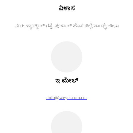
ವಿಳಾಸ
ನಂ.6 ಹ್ಯಾಂಗ್ಮಿಂಗ್ ರಸ್ತೆ, ಪುಡಾಂಗ್ ಹೊಸ ಜಿಲ್ಲೆ, ಶಾಂಘೈ, ಚೀನಾ
ಇ-ಮೇಲ್
info@weyer.com.cn