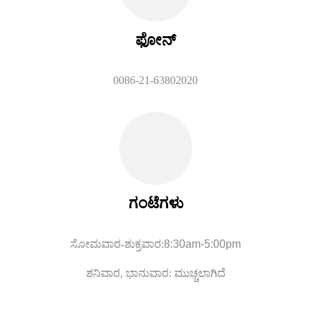
ಫೋನ್
0086-21-63802020
ಗಂಟೆಗಳು
ಸೋಮವಾರ-ಶುಕ್ರವಾರ:
8:
30am-5:00pm
ಶನಿವಾರ, ಭಾನುವಾರ: ಮುಚ್ಚಲಾಗಿದೆ