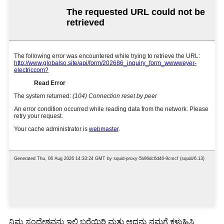
ನಿಮ್ಮ ಸಂದೇಶವನ್ನು ಇಲ್ಲಿ ಬರೆಯಿರಿ ಮತ್ತು ಅದನ್ನು ನಮಗೆ ಕಳುಹಿಸಿ